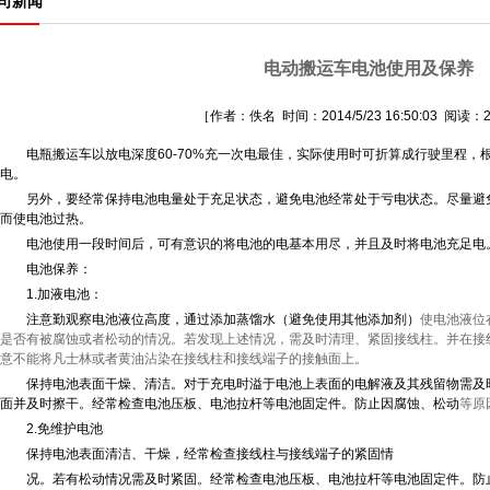
司新闻
电动搬运车电池使用及保养
［作者：佚名 时间：2014/5/23 16:50:03 阅读：
电瓶搬运车以放电深度60-70%充一次电最佳，实际使用时可折算成行驶里程
电。
另外，要经常保持电池电量处于充足状态，避免电池经常处于亏电状态。尽量避
而使电池过热。
电池使用一段时间后，可有意识的将电池的电基本用尽，并且及时将电池充足电
电池保养：
1.加液电池：
注意勤观察电池液位高度，通过添加蒸馏水（避免使用其他添加剂）
使电池液位
是否有被腐蚀或者松动的情况。若发现上述情况，需及时清理、紧固接线柱。并在接
意不能将凡士林或者黄油沾染在接线柱和接线端子的接触面上。
保持电池表面干燥、清洁。对于充电时溢于电池上表面的电解液及其残留物需及
面并及时擦干。经常检查电池压板、电池拉杆等电池固定件。防止因腐蚀、松动
等原
2.免维护电池
保持电池表面清洁、干燥，经常检查接线柱与接线端子的紧固情
况。若有松动情况需及时紧固。经常检查电池压板、电池拉杆等电池固定件。防