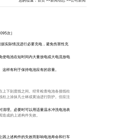
您的位置：
首页
>>
新闻动态
>>
公司新闻
2095次］
，根据实际情况进行必要充电，避免伤害性充
免使电池在短时间内大量放电或大电流放电
。这样有利于保持电池应有的容量。
在上下刻度线之间。经常检查电池各接线柱
线柱上涂抹凡士林或黄油进行防护。但应注
时清理。必要时可以用适量温水冲洗电池表
因造成的上述构件失效。
止因上述构件的失效而影响电池寿命和行车