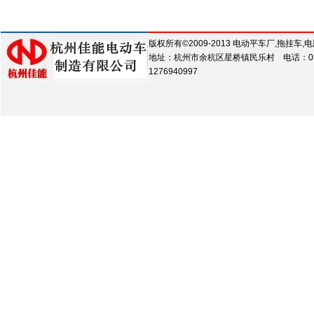
版权所有©2009-2013 电动平车厂,拖
地址：杭州市余杭区星桥镇民乐村 电话：0571-8818
1276940997