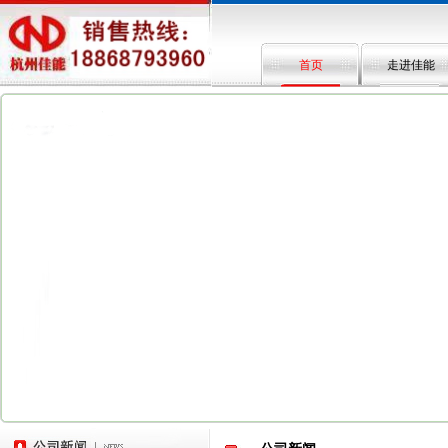
首页
走进佳能