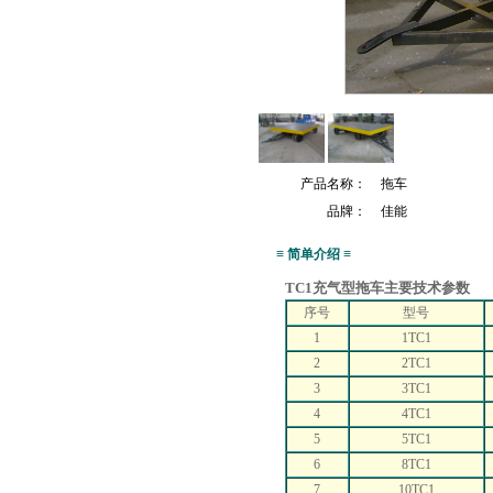
产品名称：
拖车
品牌：
佳能
≡ 简单介绍 ≡
TC1
充气型拖车主要技术参数
序号
型号
1
1TC1
2
2TC1
3
3TC1
4
4TC1
5
5TC1
6
8TC1
7
10TC1