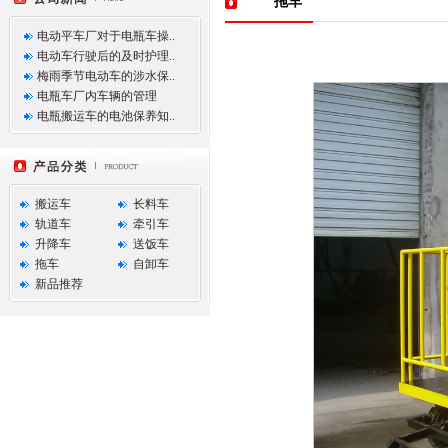
拖车
电动平车厂对于电瓶车操..
电动车行驶后的及时护理..
梅雨季节电动车的涉水保..
电瓶车厂内车辆的管理
电瓶搬运车的电池保养知..
搬运车
长料车
轨道车
牵引车
升降车
送饭车
拖车
自卸车
新品推荐