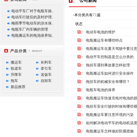
公司新闻
电动平车厂对于电瓶车操..
·
本分类共有
71
篇
电动车行驶后的及时护理..
梅雨季节电动车的涉水保..
状态
电瓶车厂内车辆的管理
电动车电池的维护
电瓶搬运车的电池保养知..
电瓶搬运车有哪些特点
电瓶搬运车在夏天驾驶中要注
电动平车控制器是怎么分类的
搬运车
长料车
拖挂车遇到事故要怎样处理
轨道车
牵引车
电瓶搬运车如何进行安全操作
升降车
送饭车
拖车
自卸车
拖挂车的机械安全有哪些？
新品推荐
电瓶车电池的保养
电瓶搬运车快速充电对电池的
拖挂车安全行驶的时候有哪些
电瓶搬运车要注意环境的污染
如何解决电动平车的电动机温
电瓶搬运车怎样做好防腐措施