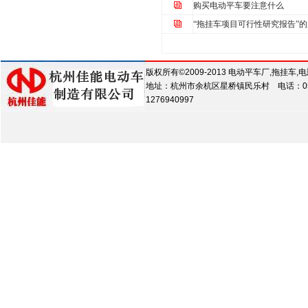
购买电动平车要注意什么
“拖挂车项目可行性研究报告”
版权所有©2009-2013 电动平车厂,拖
地址：杭州市余杭区星桥镇民乐村 电话：0571-8818
1276940997